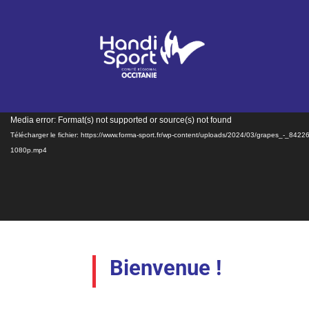
Lecteur
Media error: Format(s) not supported or source(s) not found
vidéo
Télécharger le fichier: https://www.forma-sport.fr/wp-content/uploads/2024/03/grapes_-_84226
1080p.mp4
Bienvenue !